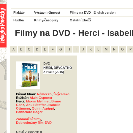
Plakáty
Výstavní činnost
Filmy na DVD
English version
Hudba
Knihy/časopisy
Ostatní zboží
Filmy na DVD - Herci - Isabe
A
B
C
D
E
F
G
H
I
J
K
L
M
N
O
P
DVD
HEIDI, DĚVČÁTKO
Z HOR (2015)
Původ filmu:
Německo
,
Švýcarsko
Režisér:
Alain Gsponer
Herci:
Maxim Mehmet
,
Bruno
Ganz
,
Anuk Steffen
,
Isabelle
Ottmann
,
Quirin Agrippi
,
Hannelore Hoger
Zahraniční filmy
,
Dobrodružný film-DVD
NENÍ K PRODEJI