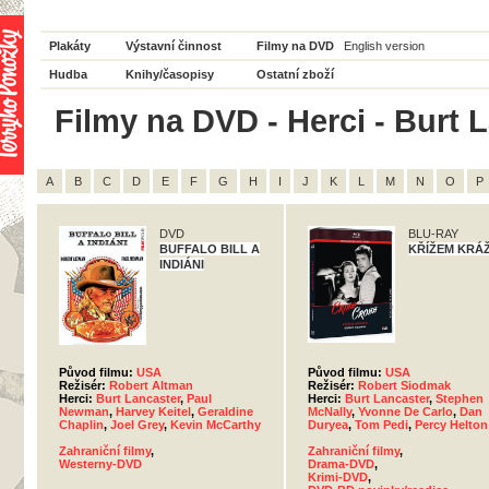
Plakáty
Výstavní činnost
Filmy na DVD
English version
Hudba
Knihy/časopisy
Ostatní zboží
Filmy na DVD - Herci - Burt 
A
B
C
D
E
F
G
H
I
J
K
L
M
N
O
P
DVD
BLU-RAY
BUFFALO BILL A
KŘÍŽEM KRÁ
INDIÁNI
Původ filmu:
USA
Původ filmu:
USA
Režisér:
Robert Altman
Režisér:
Robert Siodmak
Herci:
Burt Lancaster
,
Paul
Herci:
Burt Lancaster
,
Stephen
Newman
,
Harvey Keitel
,
Geraldine
McNally
,
Yvonne De Carlo
,
Dan
Chaplin
,
Joel Grey
,
Kevin McCarthy
Duryea
,
Tom Pedi
,
Percy Helton
Zahraniční filmy
,
Zahraniční filmy
,
Westerny-DVD
Drama-DVD
,
Krimi-DVD
,