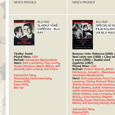
NENÍ K PRODEJI
NENÍ K PRODEJI
BLU-RAY
BLU-RAY
SLADKÁ VŮNĚ
SPECIÁLNÍ N
ÚSPĚCHU - BLU-
FILM KOLEKC
RAY
(4X BLU-RAY)
Titulky: české
Bonusy / info: Rebecca (1940) 
Původ filmu:
USA
Není cesty ven (1950) + Líbej m
Režisér:
Alexander Mackendrick
k smrti (1955) + Sladká vůně
Herci:
Burt Lancaster
,
Tony Curtis
,
úspěchu (1957)
Susan Harrison
,
Martin Milner
,
Jeff
Původ filmu:
USA
Donnell
,
Sam Levene
,
Joe Frisco
Režisér:
Robert Aldrich
,
Alfred
Hitchcock
,
Joseph L. Mankiewi
Zahraniční filmy
,
Alexander Mackendrick
Netuctovky, limitované řady
,
Herci:
Burt Lancaster
,
Tony Cur
Drama-DVD
,
Laurence Olivier
,
Richard Widm
Krimi-DVD
,
Sidney Poitier
,
George Sanders
,
Blu-ray
Ralph Meeker
,
Judith Anderson
Juano Hernandez
,
Paul Stewart
Albert Dekker
,
Joan Fontaine
,
N
Bruce
,
Linda Darnell
,
Stephen
McNally
,
Susan Harrison
,
Martin
Milner
,
Jeff Donnell
,
Wesley Ad
Zahraniční filmy
,
Drama-DVD
,