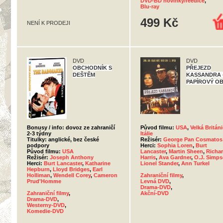
DVD-BD novinky/reedice
,
Blu-ray
499 Kč
NENÍ K PRODEJI
DVD
DVD
OBCHODNÍK S
PŘEJEZD
DEŠTĚM
KASSANDRA 
PAPÍROVÝ O
Bonusy / info: dovoz ze zahraničí
Původ filmu:
USA
,
Velká Británi
2-3 týdny
Itálie
Titulky: anglické, bez české
Režisér:
George Pan Cosmatos
podpory
Herci:
Sophia Loren
,
Burt
Původ filmu:
USA
Lancaster
,
Martin Sheen
,
Richa
Režisér:
Joseph Anthony
Harris
,
Ava Gardner
,
O.J. Simp
Herci:
Burt Lancaster
,
Katharine
Lionel Stander
,
Ann Turkel
Hepburn
,
Lloyd Bridges
,
Earl
Holliman
,
Wendell Corey
,
Cameron
Zahraniční filmy
,
Prud'Homme
Levná DVD
,
Drama-DVD
,
Zahraniční filmy
,
Akční-DVD
Drama-DVD
,
Westerny-DVD
,
Komedie-DVD