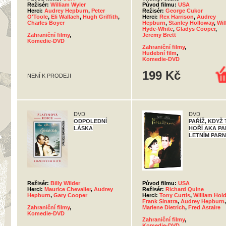
Režisér:
William Wyler
Původ filmu:
USA
Herci:
Audrey Hepburn
,
Peter
Režisér:
George Cukor
O'Toole
,
Eli Wallach
,
Hugh Griffith
,
Herci:
Rex Harrison
,
Audrey
Charles Boyer
Hepburn
,
Stanley Holloway
,
Wil
Hyde-White
,
Gladys Cooper
,
Zahraniční filmy
,
Jeremy Brett
Komedie-DVD
Zahraniční filmy
,
Hudební film
,
Komedie-DVD
199 Kč
NENÍ K PRODEJI
DVD
DVD
ODPOLEDNÍ
PAŘÍŽ, KDYŽ
LÁSKA
HOŘÍ AKA PA
LETNÍM PAR
Režisér:
Billy Wilder
Původ filmu:
USA
Herci:
Maurice Chevalier
,
Audrey
Režisér:
Richard Quine
Hepburn
,
Gary Cooper
Herci:
Tony Curtis
,
William Hol
Frank Sinatra
,
Audrey Hepburn
,
Zahraniční filmy
,
Marlene Dietrich
,
Fred Astaire
Komedie-DVD
Zahraniční filmy
,
Komedie-DVD