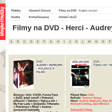
Plakáty
Výstavní činnost
Filmy na DVD
English version
Hudba
Knihy/časopisy
Ostatní zboží
Filmy na DVD - Herci - Audr
A
B
C
D
E
F
G
H
I
J
K
L
M
N
O
P
DVD
DVD
AUDREY HEPBURN
ČEKEJ DO T
- KOLEKCE 8
FILMŮ
Bonusy / info: 9 DVD, Funny Face
Původ filmu:
USA
+ Paříž, když tohoří + Pokrevní
Režisér:
Terence Young
příbuzní + Sabrina + Vojna a mír +
Herci:
Audrey Hepburn
,
Alan Ar
My Fair Lady + Snídaněu Tiffanyho
Richard Crenna
,
Jack Weston
+ Prázdniny v Římě + Audrey -
bonusové materiály
Zahraniční filmy
,