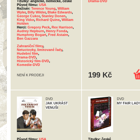
Titulky: anglické, německé, české
Drama-DVD
Původ filmu:
USA
Režisér:
Terence Young
,
William
Wyler
,
Billy Wilder
,
Blake Edwards
,
George Cukor
,
Stanley Donen
,
King Vidor
,
Richard Quine
,
William
Holden
Herci:
Gregory Peck
,
Rex Harrison
,
Audrey Hepburn
,
Henry Fonda
,
Humphrey Bogart
,
Fred Astaire
,
Ben Gazzara
Zahraniční filmy
,
Netuctovky, limitované řady
,
Hudební film
,
Drama-DVD
,
Historický film-DVD
,
Komedie-DVD
199 Kč
NENÍ K PRODEJI
DVD
DVD
JAK UKRÁST
MY FAIR LAD
VENUŠI
Původ filmu:
USA
Titulky: české