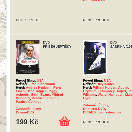
NENÍ K PRODEJI
NENÍ K PRODEJI
DVD
DVD
PŘÍBĚH JEPTIŠKY
SABRINA (195
Původ filmu:
USA
Původ filmu:
USA
Režisér:
Fred Zinnemann
Režisér:
Billy Wilder
Herci:
Audrey Hepburn
,
Peter
Herci:
William Holden
,
Audrey
Finch
,
Dean Jagger
,
Peggy
Hepburn
,
Humphrey Bogart
,
Jo
Ashcroft
,
Edith Evans
,
Mildred
Williams
,
Walter Hampden
,
Mar
Dunnock
,
Beatrice Straight
,
Hyer
Patricia Collinge
Zahraniční filmy
,
Zahraniční filmy
,
Komedie-DVD
,
Drama-DVD
DVD-BD novinky/reedice
199 Kč
NENÍ K PRODEJI