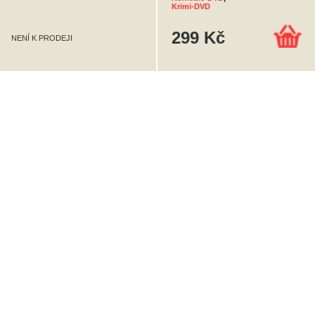
Krimi-DVD
299 Kč
NENÍ K PRODEJI