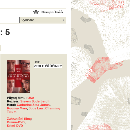
Nákupní košík
: 5
DVD
VEDLEJŠÍ ÚČINKY
Původ filmu:
USA
Režisér:
Steven Soderbergh
Herci:
Catherine Zeta-Jones
,
Rooney Mara
,
Jude Law
,
Channing
Tatum
Zahraniční filmy
,
Drama-DVD
,
Krimi-DVD