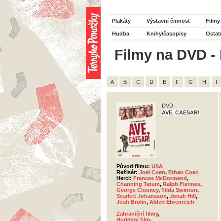
Plakáty
Výstavní činnost
Filmy
Hudba
Knihy/časopisy
Ostat
Filmy na DVD - 
A
B
C
D
E
F
G
H
I
DVD
AVE, CAESAR!
Původ filmu:
USA
Režisér:
Joel Coen
,
Ethan Coen
Herci:
Frances McDormand
,
Channing Tatum
,
Ralph Fiennes
,
George Clooney
,
Tilda Swinton
,
Scarlett Johansson
,
Jonah Hill
,
Josh Brolin
,
Alden Ehrenreich
Zahraniční filmy
,
Hudební film
,