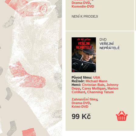
Drama-DVD
,
Komedie-DVD
NENÍ K PRODEJI
DVD
VEŘEJNÍ
NEPŘÁTELÉ
Původ filmu:
USA
Režisér:
Michael Mann
Herci:
Christian Bale
,
Johnny
Depp
,
Carey Mulligan
,
Marion
Cotillard
,
Channing Tatum
Zahraniční filmy
,
Drama-DVD
,
Krimi-DVD
99 Kč