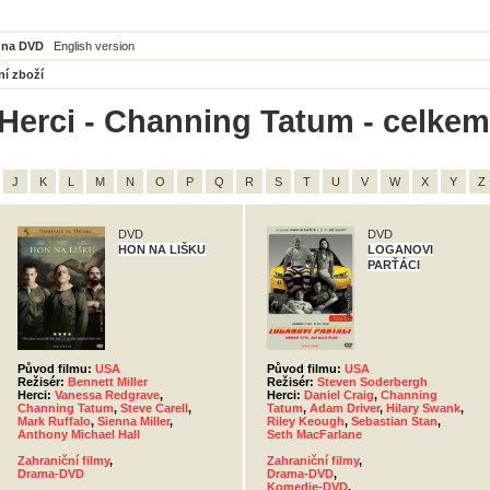
 na DVD
English version
ní zboží
Herci - Channing Tatum - celkem
J
K
L
M
N
O
P
Q
R
S
T
U
V
W
X
Y
Z
DVD
DVD
HON NA LIŠKU
LOGANOVI
PARŤÁCI
Původ filmu:
USA
Původ filmu:
USA
Režisér:
Bennett Miller
Režisér:
Steven Soderbergh
Herci:
Vanessa Redgrave
,
Herci:
Daniel Craig
,
Channing
Channing Tatum
,
Steve Carell
,
Tatum
,
Adam Driver
,
Hilary Swank
,
Mark Ruffalo
,
Sienna Miller
,
Riley Keough
,
Sebastian Stan
,
Anthony Michael Hall
Seth MacFarlane
Zahraniční filmy
,
Zahraniční filmy
,
Drama-DVD
Drama-DVD
,
Komedie-DVD
,