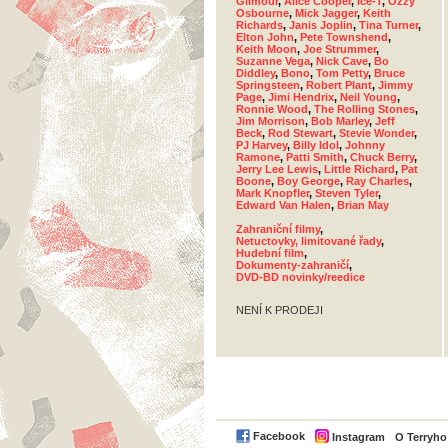
Gilmour
,
Alice Cooper
,
Ice-T
,
Ozzy
Osbourne
,
Mick Jagger
,
Keith
Richards
,
Janis Joplin
,
Tina Turner
,
Elton John
,
Pete Townshend
,
Keith Moon
,
Joe Strummer
,
Suzanne Vega
,
Nick Cave
,
Bo
Diddley
,
Bono
,
Tom Petty
,
Bruce
Springsteen
,
Robert Plant
,
Jimmy
Page
,
Jimi Hendrix
,
Neil Young
,
Ronnie Wood
,
The Rolling Stones
,
Jim Morrison
,
Bob Marley
,
Jeff
Beck
,
Rod Stewart
,
Stevie Wonder
,
PJ Harvey
,
Billy Idol
,
Johnny
Ramone
,
Patti Smith
,
Chuck Berry
,
Jerry Lee Lewis
,
Little Richard
,
Pat
Boone
,
Boy George
,
Ray Charles
,
Mark Knopfler
,
Steven Tyler
,
Edward Van Halen
,
Brian May
Zahraniční filmy
,
Netuctovky, limitované řady
,
Hudební film
,
Dokumenty-zahraničí
,
DVD-BD novinky/reedice
NENÍ K PRODEJI
Facebook
Instagram
O Terryh