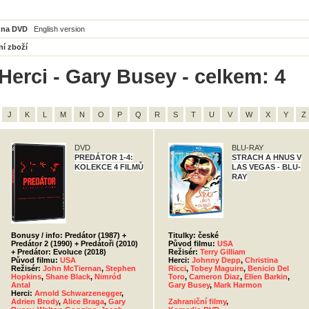
 na DVD
English version
ní zboží
Herci - Gary Busey - celkem: 4
J
K
L
M
N
O
P
Q
R
S
T
U
V
W
X
Y
Z
DVD
BLU-RAY
PREDÁTOR 1-4:
STRACH A HNUS V
KOLEKCE 4 FILMŮ
LAS VEGAS - BLU-
RAY
Bonusy / info: Predátor (1987) +
Titulky: české
Predátor 2 (1990) + Predátoři (2010)
Původ filmu:
USA
+ Predátor: Evoluce (2018)
Režisér:
Terry Gilliam
Původ filmu:
USA
Herci:
Johnny Depp
,
Christina
Režisér:
John McTiernan
,
Stephen
Ricci
,
Tobey Maguire
,
Benicio Del
Hopkins
,
Shane Black
,
Nimród
Toro
,
Cameron Diaz
,
Ellen Barkin
,
Antal
Gary Busey
,
Mark Harmon
Herci:
Arnold Schwarzenegger
,
Adrien Brody
,
Alice Braga
,
Gary
Zahraniční filmy
,