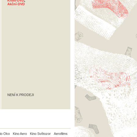
Krimi-DVD
,
Akční-DVD
NENÍ K PRODEJI
io Oko
Kino Aero
Kino Světozor
Aerofilms