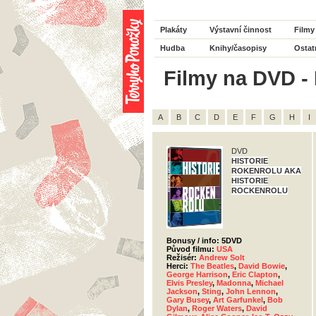
Plakáty
Výstavní činnost
Filmy
Hudba
Knihy/časopisy
Ostat
Filmy na DVD - 
A
B
C
D
E
F
G
H
I
DVD
HISTORIE
ROKENROLU AKA
HISTORIE
ROCKENROLU
Bonusy / info: 5DVD
Původ filmu:
USA
Režisér:
Andrew Solt
Herci:
The Beatles
,
David Bowie
,
George Harrison
,
Eric Clapton
,
Elvis Presley
,
Madonna
,
Michael
Jackson
,
Sting
,
John Lennon
,
Gary Busey
,
Art Garfunkel
,
Bob
Dylan
,
Roger Waters
,
David