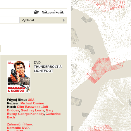
Nákupní košík
DVD
THUNDERBOLT A
LIGHTFOOT
Původ filmu:
USA
Režisér:
Michael Cimino
Herci:
Clint Eastwood
,
Jeff
Bridges
,
Geoffrey Lewis
,
Gary
Busey
,
George Kennedy
,
Catherine
Bach
Zahraniční filmy
,
Komedie-DVD
,