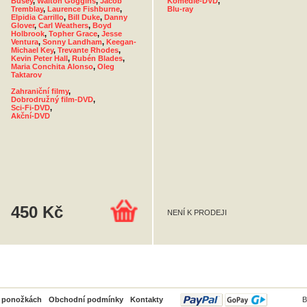
Busey
,
Walton Goggins
,
Jacob
Komedie-DVD
,
Tremblay
,
Laurence Fishburne
,
Blu-ray
Elpidia Carrillo
,
Bill Duke
,
Danny
Glover
,
Carl Weathers
,
Boyd
Holbrook
,
Topher Grace
,
Jesse
Ventura
,
Sonny Landham
,
Keegan-
Michael Key
,
Trevante Rhodes
,
Kevin Peter Hall
,
Rubén Blades
,
Maria Conchita Alonso
,
Oleg
Taktarov
Zahraniční filmy
,
Dobrodružný film-DVD
,
Sci-Fi-DVD
,
Akční-DVD
450 Kč
NENÍ K PRODEJI
PayPal
o ponožkách
Obchodní podmínky
Kontakty
B