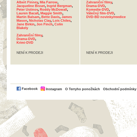
Albert Finney
,
Mia Farrow
,
Zahraniční filmy
,
Jacqueline Bisset
,
Ingrid Bergman
,
Drama-DVD
,
Peter Ustinov
,
Roddy McDowall
,
Komedie-DVD
,
Lauren Bacall
,
Maggie Smith
,
Válečný film-DVD
,
Martin Balsam
,
Bette Davis
,
James
DVD-BD novinky/reedice
Mason
,
Nicholas Clay
,
Lois Chiles
,
Jane Birkin
,
Jon Finch
,
Colin
Blakely
Zahraniční filmy
,
Drama-DVD
,
Krimi-DVD
NENÍ K PRODEJI
NENÍ K PRODEJI
PayPal
Facebook
Instagram
O Terryho ponožkách
Obchodní podmínky