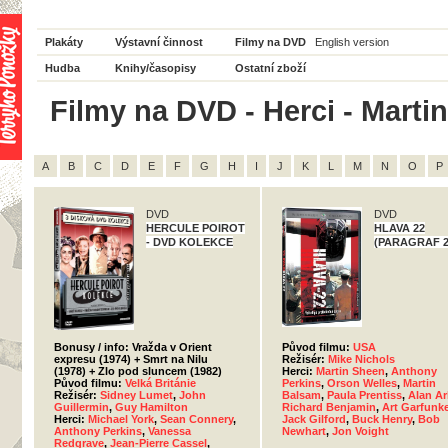
Plakáty
Výstavní činnost
Filmy na DVD
English version
Hudba
Knihy/časopisy
Ostatní zboží
Filmy na DVD - Herci - Marti
A
B
C
D
E
F
G
H
I
J
K
L
M
N
O
P
DVD
DVD
HERCULE POIROT
HLAVA 22
- DVD KOLEKCE
(PARAGRAF 2
Bonusy / info: Vražda v Orient
Původ filmu:
USA
expresu (1974) + Smrt na Nilu
Režisér:
Mike Nichols
(1978) + Zlo pod sluncem (1982)
Herci:
Martin Sheen
,
Anthony
Původ filmu:
Velká Británie
Perkins
,
Orson Welles
,
Martin
Režisér:
Sidney Lumet
,
John
Balsam
,
Paula Prentiss
,
Alan Ar
Guillermin
,
Guy Hamilton
Richard Benjamin
,
Art Garfunke
Herci:
Michael York
,
Sean Connery
,
Jack Gilford
,
Buck Henry
,
Bob
Anthony Perkins
,
Vanessa
Newhart
,
Jon Voight
Redgrave
,
Jean-Pierre Cassel
,