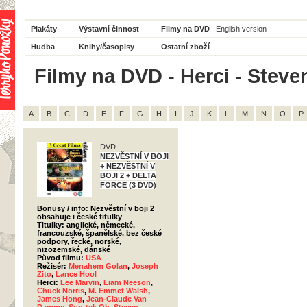
Plakáty
Výstavní činnost
Filmy na DVD
English version
Hudba
Knihy/časopisy
Ostatní zboží
Filmy na DVD - Herci - Steve
A
B
C
D
E
F
G
H
I
J
K
L
M
N
O
P
DVD
NEZVĚSTNÍ V BOJI
+ NEZVĚSTNÍ V
BOJI 2 + DELTA
FORCE (3 DVD)
Bonusy / info: Nezvěstní v boji 2
obsahuje i české titulky
Titulky: anglické, německé,
francouzské, španělské, bez české
podpory, řecké, norské,
nizozemské, dánské
Původ filmu:
USA
Režisér:
Menahem Golan
,
Joseph
Zito
,
Lance Hool
Herci:
Lee Marvin
,
Liam Neeson
,
Chuck Norris
,
M. Emmet Walsh
,
James Hong
,
Jean-Claude Van