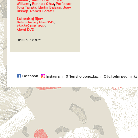
Damme
,
Sun-tek Oh
,
Steven
Williams
,
Bennett Ohta
,
Professor
Toru Tanaka
,
Martin Balsam
,
Joey
Bishop
,
Robert Forster
Zahraniční filmy
,
Dobrodružný film-DVD
,
Válečný film-DVD
,
Akční-DVD
NENÍ K PRODEJI
PayPal
Facebook
Instagram
O Terryho ponožkách
Obchodní podmínky