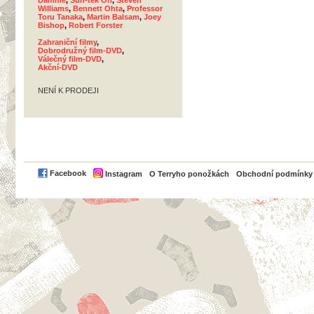
Damme
,
Sun-tek Oh
,
Steven
Williams
,
Bennett Ohta
,
Professor
Toru Tanaka
,
Martin Balsam
,
Joey
Bishop
,
Robert Forster
Zahraniční filmy
,
Dobrodružný film-DVD
,
Válečný film-DVD
,
Akční-DVD
NENÍ K PRODEJI
PayPal
Facebook
Instagram
O Terryho ponožkách
Obchodní podmínky