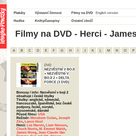
Plakáty
Výstavní činnost
Filmy na DVD
English version
Hudba
Knihy/časopisy
Ostatní zboží
Filmy na DVD - Herci - Jame
A
B
C
D
E
F
G
H
I
J
K
L
M
N
O
P
DVD
NEZVĚSTNÍ V BOJI
+ NEZVĚSTNÍ V
BOJI 2 + DELTA
FORCE (3 DVD)
Bonusy / info: Nezvěstní v boji 2
obsahuje i české titulky
Titulky: anglické, německé,
francouzské, španělské, bez české
podpory, řecké, norské,
nizozemské, dánské
Původ filmu:
USA
Režisér:
Menahem Golan
,
Joseph
Zito
,
Lance Hool
Herci:
Lee Marvin
,
Liam Neeson
,
Chuck Norris
,
M. Emmet Walsh
,
James Hong
,
Jean-Claude Van