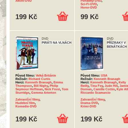
Akční-DVD
Pohádky-DVD
,
Sci-Fi-DVD
,
Horor-DVD
199 Kč
99 Kč
DVD
DVD
PIRÁTI NA VLNÁCH
PŘÍZRAKY V
BENÁTKÁCH
Původ filmu:
Velká Británie
Původ filmu:
USA
Režisér:
Richard Curtis
Režisér:
Kenneth Branagh
Herci:
Kenneth Branagh
,
Emma
Herci:
Kenneth Branagh
,
Kelly
Thompson
,
Bill Nighy
,
Philip
Reilly
,
Tina Fey
,
Jude Hill
,
Jami
Seymour Hoffman
,
Nick Frost
,
Tom
Dornan
,
Camille Cottin
,
Kyle Al
Sturridge
,
Gemma Arterton
Riccardo Scamarcio
Zahraniční filmy
,
Zahraniční filmy
,
Hudební film
,
Drama-DVD
,
Komedie-DVD
Krimi-DVD
199 Kč
199 Kč