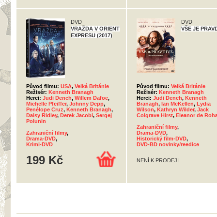
DVD
DVD
VRAŽDA V ORIENT
VŠE JE PRAV
EXPRESU (2017)
Původ filmu:
USA
,
Velká Británie
Původ filmu:
Velká Británie
Režisér:
Kenneth Branagh
Režisér:
Kenneth Branagh
Herci:
Judi Dench
,
Willem Dafoe
,
Herci:
Judi Dench
,
Kenneth
Michelle Pfeiffer
,
Johnny Depp
,
Branagh
,
Ian McKellen
,
Lydia
Penélope Cruz
,
Kenneth Branagh
,
Wilson
,
Kathryn Wilder
,
Jack
Daisy Ridley
,
Derek Jacobi
,
Sergej
Colgrave Hirst
,
Eleanor de Roh
Polunin
Zahraniční filmy
,
Zahraniční filmy
,
Drama-DVD
,
Drama-DVD
,
Historický film-DVD
,
Krimi-DVD
DVD-BD novinky/reedice
199 Kč
NENÍ K PRODEJI