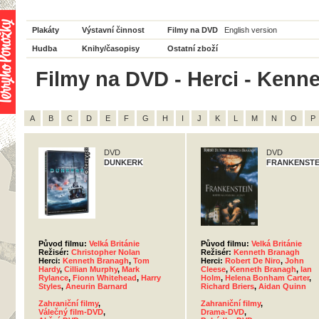
Plakáty
Výstavní činnost
Filmy na DVD
English version
Hudba
Knihy/časopisy
Ostatní zboží
Filmy na DVD - Herci - Kenn
A
B
C
D
E
F
G
H
I
J
K
L
M
N
O
P
DVD
DVD
DUNKERK
FRANKENSTE
Původ filmu:
Velká Británie
Původ filmu:
Velká Británie
Režisér:
Christopher Nolan
Režisér:
Kenneth Branagh
Herci:
Kenneth Branagh
,
Tom
Herci:
Robert De Niro
,
John
Hardy
,
Cillian Murphy
,
Mark
Cleese
,
Kenneth Branagh
,
Ian
Rylance
,
Fionn Whitehead
,
Harry
Holm
,
Helena Bonham Carter
,
Styles
,
Aneurin Barnard
Richard Briers
,
Aidan Quinn
Zahraniční filmy
,
Zahraniční filmy
,
Válečný film-DVD
,
Drama-DVD
,