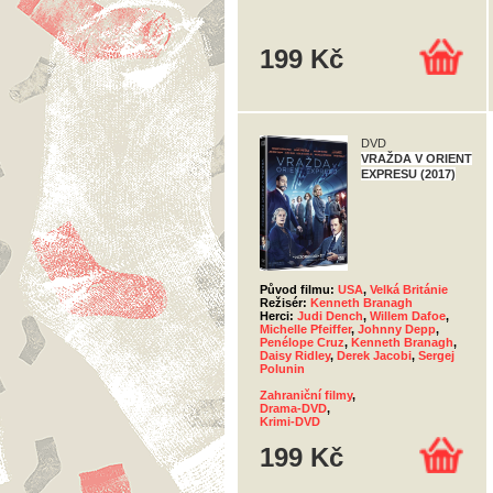
199 Kč
DVD
VRAŽDA V ORIENT
EXPRESU (2017)
Původ filmu:
USA
,
Velká Británie
Režisér:
Kenneth Branagh
Herci:
Judi Dench
,
Willem Dafoe
,
Michelle Pfeiffer
,
Johnny Depp
,
Penélope Cruz
,
Kenneth Branagh
,
Daisy Ridley
,
Derek Jacobi
,
Sergej
Polunin
Zahraniční filmy
,
Drama-DVD
,
Krimi-DVD
199 Kč