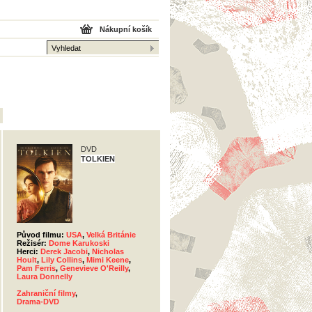
Nákupní košík
DVD
TOLKIEN
Původ filmu:
USA
,
Velká Británie
Režisér:
Dome Karukoski
Herci:
Derek Jacobi
,
Nicholas
Hoult
,
Lily Collins
,
Mimi Keene
,
Pam Ferris
,
Genevieve O'Reilly
,
Laura Donnelly
Zahraniční filmy
,
Drama-DVD