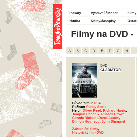
Plakáty
Výstavní činnost
Filmy
Hudba
Knihy/časopisy
Ostat
Filmy na DVD - 
A
B
C
D
E
F
G
H
I
DVD
GLADIÁTOR
Původ filmu:
USA
Režisér:
Ridley Scott
Herci:
Oliver Reed
,
Richard Harris
,
Joaquin Phoenix
,
Russell Crowe
,
Connie Nielsen
,
Derek Jacobi
,
Djimon Hounsou
,
John Shrapnel
Zahraniční filmy
,
Historický film-DVD