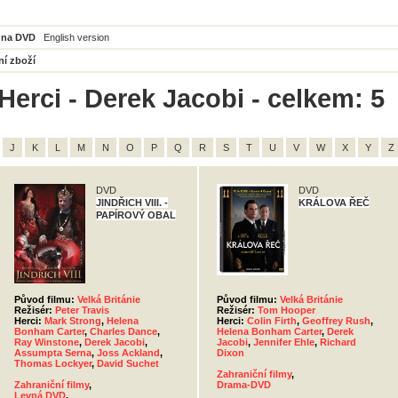
 na DVD
English version
ní zboží
Herci - Derek Jacobi - celkem: 5
J
K
L
M
N
O
P
Q
R
S
T
U
V
W
X
Y
Z
DVD
DVD
JINDŘICH VIII. -
KRÁLOVA ŘEČ
PAPÍROVÝ OBAL
Původ filmu:
Velká Británie
Původ filmu:
Velká Británie
Režisér:
Peter Travis
Režisér:
Tom Hooper
Herci:
Mark Strong
,
Helena
Herci:
Colin Firth
,
Geoffrey Rush
,
Bonham Carter
,
Charles Dance
,
Helena Bonham Carter
,
Derek
Ray Winstone
,
Derek Jacobi
,
Jacobi
,
Jennifer Ehle
,
Richard
Assumpta Serna
,
Joss Ackland
,
Dixon
Thomas Lockyer
,
David Suchet
Zahraniční filmy
,
Zahraniční filmy
,
Drama-DVD
Levná DVD
,