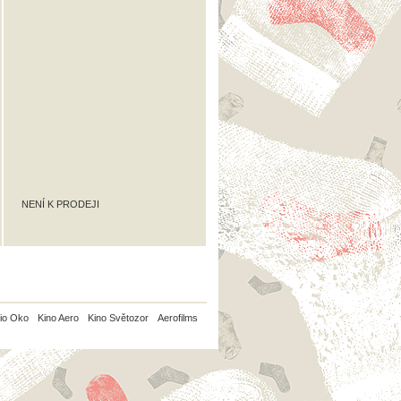
NENÍ K PRODEJI
io Oko
Kino Aero
Kino Světozor
Aerofilms