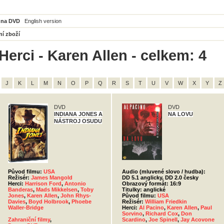
 na DVD
English version
ní zboží
Herci - Karen Allen - celkem: 4
J
K
L
M
N
O
P
Q
R
S
T
U
V
W
X
Y
Z
DVD
DVD
INDIANA JONES A
NA LOVU
NÁSTROJ OSUDU
Původ filmu:
USA
Audio (mluvené slovo / hudba):
Režisér:
James Mangold
DD 5.1 anglicky, DD 2.0 česky
Herci:
Harrison Ford
,
Antonio
Obrazový formát: 16:9
Banderas
,
Mads Mikkelsen
,
Toby
Titulky: anglické
Jones
,
Karen Allen
,
John Rhys-
Původ filmu:
USA
Davies
,
Boyd Holbrook
,
Phoebe
Režisér:
William Friedkin
Waller-Bridge
Herci:
Al Pacino
,
Karen Allen
,
Paul
Sorvino
,
Richard Cox
,
Don
Zahraniční filmy
,
Scardino
,
Joe Spinell
,
Jay Acovone