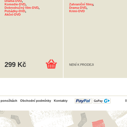
Drama-DVD
,
Komedie-DVD
,
Zahraniční filmy
,
Dobrodružný film-DVD
,
Drama-DVD
,
Pohádky-DVD
,
Krimi-DVD
Akční-DVD
299 Kč
NENÍ K PRODEJI
PayPal
o ponožkách
Obchodní podmínky
Kontakty
B