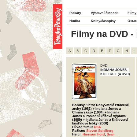
Plakáty
Výstavní činnost
Filmy
Hudba
Knihy/časopisy
Ostat
Filmy na DVD - 
A
B
C
D
E
F
G
H
I
DVD
INDIANA JONES -
KOLEKCE (4 DVD)
Bonusy / info: Dobyvatelé ztracené
archy (1981) + Indiana Jones a
Chrám zkázy (1984) + Indiana
Jones a Poslední křížová výprava
(1989) + Indiana Jones a Království
křišťálové lebky (2008)
Původ filmu:
USA
Režisér:
Steven Spielberg
Herci:
Harrison Ford
,
Sean