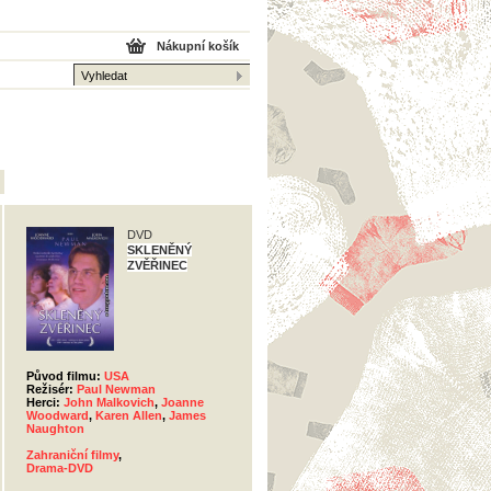
Nákupní košík
DVD
SKLENĚNÝ
ZVĚŘINEC
Původ filmu:
USA
Režisér:
Paul Newman
Herci:
John Malkovich
,
Joanne
Woodward
,
Karen Allen
,
James
Naughton
Zahraniční filmy
,
Drama-DVD