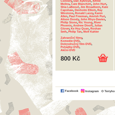
Connery
,
Dan Aykroyd
,
Alfred
Molina
,
Cate Blanchett
,
John Hurt
,
Shia LaBeouf
,
Jim Broadbent
,
Kate
Capshaw
,
Denholm Elliott
,
Ray
Winstone
,
Ronald Lacey
,
Karen
Allen
,
Paul Freeman
,
Amrish Puri
,
Alison Doody
,
John Rhys-Davies
,
Philip Stone
,
Ric Young
,
River
Phoenix
,
Andrew Divoff
,
Julian
Glover
,
Ke Huy Quan
,
Roshan
Seth
,
Philip Tan
,
Wolf Kahler
Zahraniční filmy
,
Komedie-DVD
,
Dobrodružný film-DVD
,
Pohádky-DVD
,
Akční-DVD
800 Kč
Facebook
Instagram
O Terryh