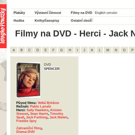
Plakáty
Výstavní činnost
Filmy na DVD
English version
Hudba
Knihy/časopisy
Ostatní zboží
Filmy na DVD - Herci - Jack N
A
B
C
D
E
F
G
H
I
J
K
L
M
N
O
P
DVD
SPENCER
Původ filmu:
Velká Británie
Režisér:
Pablo Larraín
Herci:
Sally Hawkins
,
Kristen
Stewart
,
Sean Harris
,
Timothy
Spall
,
Jack Farthing
,
Jack Nielen
,
Freddie Spry
Zahraniční filmy
,
Drama-DVD