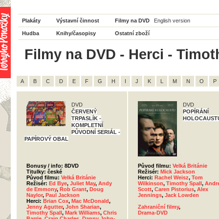
Plakáty
Výstavní činnost
Filmy na DVD
English version
Hudba
Knihy/časopisy
Ostatní zboží
Filmy na DVD - Herci - Timot
A
B
C
D
E
F
G
H
I
J
K
L
M
N
O
P
DVD
DVD
ČERVENÝ
POPÍRÁNÍ
TRPASLÍK -
HOLOCAUST
KOMPLETNÍ
PŮVODNÍ SERIÁL -
PAPÍROVÝ OBAL
Bonusy / info: 8DVD
Původ filmu:
Velká Británie
Titulky: české
Režisér:
Mick Jackson
Původ filmu:
Velká Británie
Herci:
Rachel Weisz
,
Tom
Režisér:
Ed Bye
,
Juliet May
,
Andy
Wilkinson
,
Timothy Spall
,
Andr
de Emmony
,
Rob Grant
,
Doug
Scott
,
Caren Pistorius
,
Alex
Naylor
,
Paul Jackson
Jennings
,
Jack Lowden
Herci:
Brian Cox
,
Mac McDonald
,
Jenny Agutter
,
John Sharian
,
Zahraniční filmy
,
Timothy Spall
,
Mark Williams
,
Chris
Drama-DVD
Barrie
,
Craig Charles
,
Danny John-