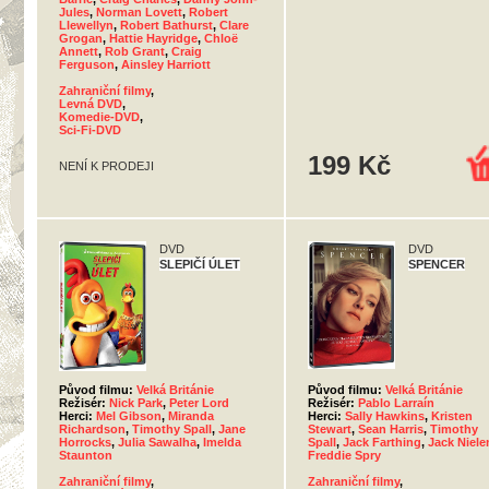
Jules
,
Norman Lovett
,
Robert
Llewellyn
,
Robert Bathurst
,
Clare
Grogan
,
Hattie Hayridge
,
Chloë
Annett
,
Rob Grant
,
Craig
Ferguson
,
Ainsley Harriott
Zahraniční filmy
,
Levná DVD
,
Komedie-DVD
,
Sci-Fi-DVD
199 Kč
NENÍ K PRODEJI
DVD
DVD
SLEPIČÍ ÚLET
SPENCER
Původ filmu:
Velká Británie
Původ filmu:
Velká Británie
Režisér:
Nick Park
,
Peter Lord
Režisér:
Pablo Larraín
Herci:
Mel Gibson
,
Miranda
Herci:
Sally Hawkins
,
Kristen
Richardson
,
Timothy Spall
,
Jane
Stewart
,
Sean Harris
,
Timothy
Horrocks
,
Julia Sawalha
,
Imelda
Spall
,
Jack Farthing
,
Jack Niele
Staunton
Freddie Spry
Zahraniční filmy
,
Zahraniční filmy
,