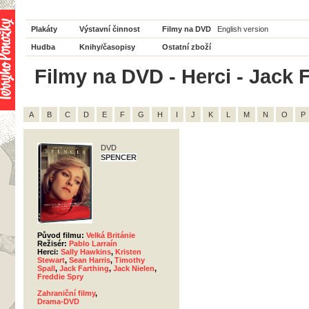
Plakáty
Výstavní činnost
Filmy na DVD
English version
Hudba
Knihy/časopisy
Ostatní zboží
Filmy na DVD - Herci - Jack F
A
B
C
D
E
F
G
H
I
J
K
L
M
N
O
P
DVD
SPENCER
Původ filmu:
Velká Británie
Režisér:
Pablo Larraín
Herci:
Sally Hawkins
,
Kristen
Stewart
,
Sean Harris
,
Timothy
Spall
,
Jack Farthing
,
Jack Nielen
,
Freddie Spry
Zahraniční filmy
,
Drama-DVD