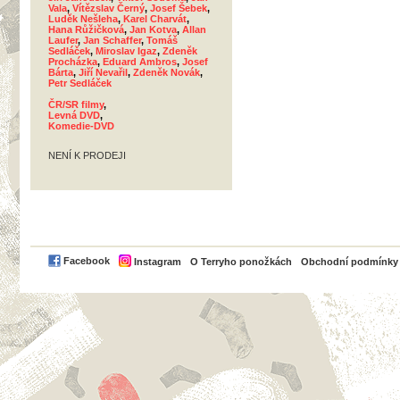
Vala
,
Vítězslav Černý
,
Josef Šebek
,
Luděk Nešleha
,
Karel Charvát
,
Hana Růžičková
,
Jan Kotva
,
Allan
Laufer
,
Jan Schaffer
,
Tomáš
Sedláček
,
Miroslav Igaz
,
Zdeněk
Procházka
,
Eduard Ambros
,
Josef
Bárta
,
Jiří Nevařil
,
Zdeněk Novák
,
Petr Sedláček
ČR/SR filmy
,
Levná DVD
,
Komedie-DVD
NENÍ K PRODEJI
PayPal
Facebook
Instagram
O Terryho ponožkách
Obchodní podmínky