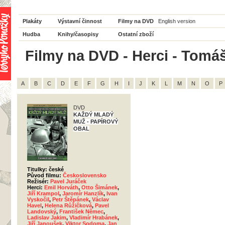
Plakáty
Výstavní činnost
Filmy na DVD
English version
Hudba
Knihy/časopisy
Ostatní zboží
Filmy na DVD - Herci - Tomáš
A
B
C
D
E
F
G
H
I
J
K
L
M
N
O
P
DVD
KAŽDÝ MLADÝ
MUŽ - PAPÍROVÝ
OBAL
Titulky: české
Původ filmu:
Československo
Režisér:
Pavel Juráček
Herci:
Emil Horváth
,
Otto Šimánek
,
Jiří Krampol
,
Jaromír Hanzlík
,
Ivan
Vyskočil
,
Petr Štěpánek
,
Václav
Havel
,
Helena Růžičková
,
Pavel
Landovský
,
František Němec
,
Ladislav Jakim
,
Vladimír Hrabánek
,
Jiří Janoušek
,
Viktor Sodoma
,
Jan