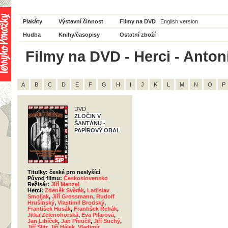
Plakáty
Výstavní činnost
Filmy na DVD
English version
Hudba
Knihy/časopisy
Ostatní zboží
Filmy na DVD - Herci - Antoní
A
B
C
D
E
F
G
H
I
J
K
L
M
N
O
P
DVD
ZLOČIN V
ŠANTÁNU -
PAPÍROVÝ OBAL
Titulky: české pro neslyšící
Původ filmu:
Československo
Režisér:
Jiří Menzel
Herci:
Zdeněk Svěrák
,
Ladislav
Smoljak
,
Jiří Grossmann
,
Rudolf
Hrušínský
,
Vlastimil Brodský
,
František Husák
,
František Řehák
,
Jitka Zelenohorská
,
Eva Pilarová
,
Jan Libíček
,
Jan Přeučil
,
Jiří Suchý
,
Jiří Šlitr
,
Jiří Hálek
,
Vladimír