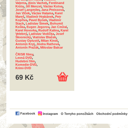
Valenta
,
Alois Vachek
,
Ferdinand
Krůta
,
Jiří Menzel
,
Václav Kotva
,
Josef Langmiler
,
Jana Preissová
,
Jan Vlček
,
Václav Halama
,
Karel
Mareš
,
Vladimír Hrabánek
,
Petr
Kopřiva
,
Pavel Bošek
,
Vladimír
Stach
,
Ladislav Šimek
,
Bohumil
Koška
,
Eugen Jegorov
,
Jan Cmíral
,
Karel Hovorka
,
Rudolf Kalina
,
Karel
Velebný
,
Ladislav Vodička
,
Josef
Škvorecký
,
Vratislav Blažek
,
Gustav Oplustil
,
Milan Kindl
,
Antonín Kryl
,
Jindra Rathová
,
Antonín Pražák
,
Miloslav Balcar
ČR/SR filmy
,
Levná DVD
,
Hudební film
,
Komedie-DVD
,
Krimi-DVD
69 Kč
PayPal
Facebook
Instagram
O Terryho ponožkách
Obchodní podmínky