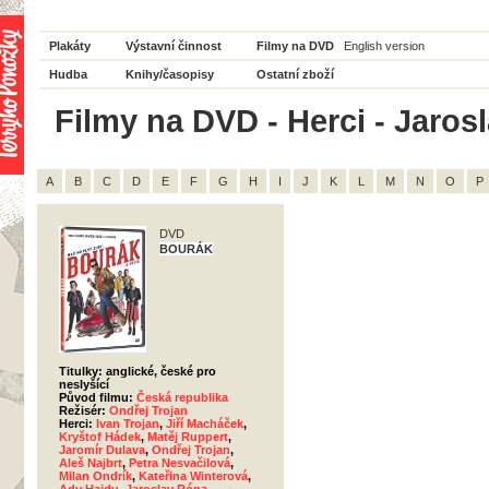
Plakáty
Výstavní činnost
Filmy na DVD
English version
Hudba
Knihy/časopisy
Ostatní zboží
Filmy na DVD - Herci - Jaros
A
B
C
D
E
F
G
H
I
J
K
L
M
N
O
P
DVD
BOURÁK
Titulky: anglické, české pro
neslyšící
Původ filmu:
Česká republika
Režisér:
Ondřej Trojan
Herci:
Ivan Trojan
,
Jiří Macháček
,
Kryštof Hádek
,
Matěj Ruppert
,
Jaromír Dulava
,
Ondřej Trojan
,
Aleš Najbrt
,
Petra Nesvačilová
,
Milan Ondrík
,
Kateřina Winterová
,