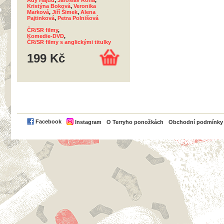
Ady Hajdu
,
Jaroslav Róna
,
Kristýna Boková
,
Veronika
Marková
,
Jiří Šimek
,
Alena
Pajtinková
,
Petra Polnišová
ČR/SR filmy
,
Komedie-DVD
,
ČR/SR filmy s anglickými titulky
199 Kč
PayPal
Facebook
Instagram
O Terryho ponožkách
Obchodní podmínky