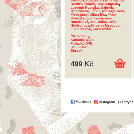
Stella Zázvorková
,
Čestmír Řanda
,
Bedřich Prokoš
,
Karel Augusta
,
Lubomír Kostelka
,
Gabriela
Wilhelmová
,
Jiří Lír
,
Míla Myslíková
,
Mirko Musil
,
Jiřina Bílá
,
Miloš
Vavruška
,
Eva Trejtnarová-
Hudečková
,
Jan Cmíral
,
Dáša
Neblechová
,
Miroslav Masopust
,
Lucie Žulová
,
Karel Vavřík
ČR/SR filmy
,
Komedie-DVD
,
Pohádky-DVD
,
Sci-Fi-DVD
,
Blu-ray
499 Kč
Facebook
Instagram
O Terryh