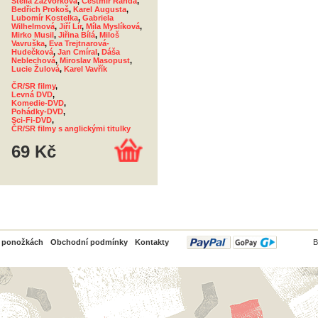
Stella Zázvorková
,
Čestmír Řanda
,
Bedřich Prokoš
,
Karel Augusta
,
Lubomír Kostelka
,
Gabriela
Wilhelmová
,
Jiří Lír
,
Míla Myslíková
,
Mirko Musil
,
Jiřina Bílá
,
Miloš
Vavruška
,
Eva Trejtnarová-
Hudečková
,
Jan Cmíral
,
Dáša
Neblechová
,
Miroslav Masopust
,
Lucie Žulová
,
Karel Vavřík
ČR/SR filmy
,
Levná DVD
,
Komedie-DVD
,
Pohádky-DVD
,
Sci-Fi-DVD
,
ČR/SR filmy s anglickými titulky
69 Kč
PayPal
o ponožkách
Obchodní podmínky
Kontakty
B