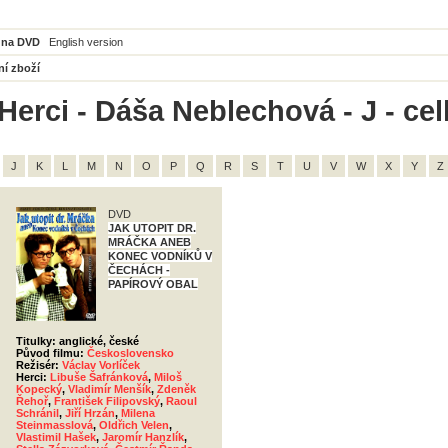
 na DVD
English version
ní zboží
Herci - Dáša Neblechová - J - ce
J
K
L
M
N
O
P
Q
R
S
T
U
V
W
X
Y
Z
DVD
JAK UTOPIT DR.
MRÁČKA ANEB
KONEC VODNÍKŮ V
ČECHÁCH -
PAPÍROVÝ OBAL
Titulky: anglické, české
Původ filmu:
Československo
Režisér:
Václav Vorlíček
Herci:
Libuše Šafránková
,
Miloš
Kopecký
,
Vladimír Menšík
,
Zdeněk
Řehoř
,
František Filipovský
,
Raoul
Schránil
,
Jiří Hrzán
,
Milena
Steinmasslová
,
Oldřich Velen
,
Vlastimil Hašek
,
Jaromír Hanzlík
,