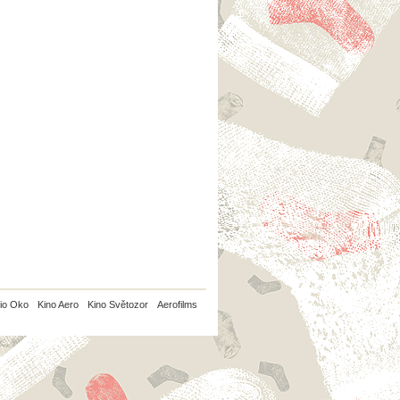
io Oko
Kino Aero
Kino Světozor
Aerofilms