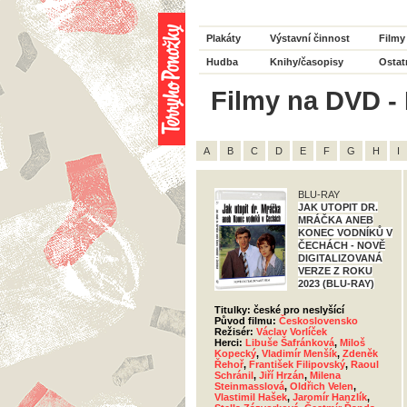
Plakáty
Výstavní činnost
Filmy
Hudba
Knihy/časopisy
Ostat
Filmy na DVD - 
A
B
C
D
E
F
G
H
I
BLU-RAY
JAK UTOPIT DR.
MRÁČKA ANEB
KONEC VODNÍKŮ V
ČECHÁCH - NOVĚ
DIGITALIZOVANÁ
VERZE Z ROKU
2023 (BLU-RAY)
Titulky: české pro neslyšící
Původ filmu:
Československo
Režisér:
Václav Vorlíček
Herci:
Libuše Šafránková
,
Miloš
Kopecký
,
Vladimír Menšík
,
Zdeněk
Řehoř
,
František Filipovský
,
Raoul
Schránil
,
Jiří Hrzán
,
Milena
Steinmasslová
,
Oldřich Velen
,
Vlastimil Hašek
,
Jaromír Hanzlík
,