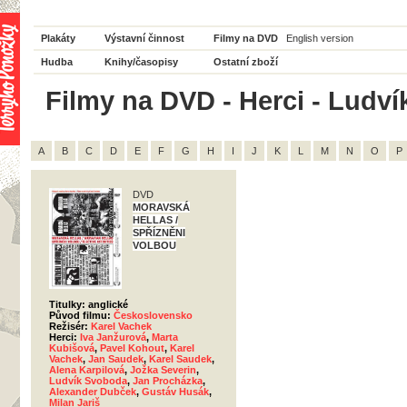
Plakáty
Výstavní činnost
Filmy na DVD
English version
Hudba
Knihy/časopisy
Ostatní zboží
Filmy na DVD - Herci - Ludví
A
B
C
D
E
F
G
H
I
J
K
L
M
N
O
P
DVD
MORAVSKÁ
HELLAS /
SPŘÍZNĚNI
VOLBOU
Titulky: anglické
Původ filmu:
Československo
Režisér:
Karel Vachek
Herci:
Iva Janžurová
,
Marta
Kubišová
,
Pavel Kohout
,
Karel
Vachek
,
Jan Saudek
,
Karel Saudek
,
Alena Karpilová
,
Jožka Severin
,
Ludvík Svoboda
,
Jan Procházka
,
Alexander Dubček
,
Gustáv Husák
,
Milan Jariš