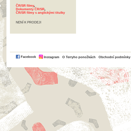
ČR/SR filmy
,
Dokumenty ČR/SR
,
ČR/SR filmy s anglickými titulky
NENÍ K PRODEJI
PayPal
Facebook
Instagram
O Terryho ponožkách
Obchodní podmínky