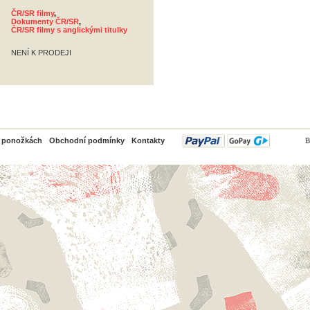
ČR/SR filmy
,
Dokumenty ČR/SR
,
ČR/SR filmy s anglickými titulky
NENÍ K PRODEJI
PayPal
o ponožkách
Obchodní podmínky
Kontakty
B