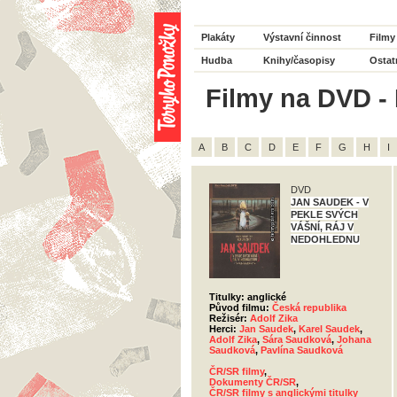
Plakáty
Výstavní činnost
Filmy
Hudba
Knihy/časopisy
Ostat
Filmy na DVD - 
A
B
C
D
E
F
G
H
I
DVD
JAN SAUDEK - V
PEKLE SVÝCH
VÁŠNÍ, RÁJ V
NEDOHLEDNU
Titulky: anglické
Původ filmu:
Česká republika
Režisér:
Adolf Zika
Herci:
Jan Saudek
,
Karel Saudek
,
Adolf Zika
,
Sára Saudková
,
Johana
Saudková
,
Pavlína Saudková
ČR/SR filmy
,
Dokumenty ČR/SR
,
ČR/SR filmy s anglickými titulky