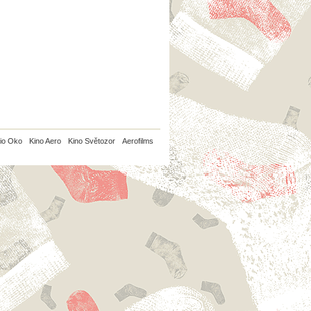
io Oko
Kino Aero
Kino Světozor
Aerofilms