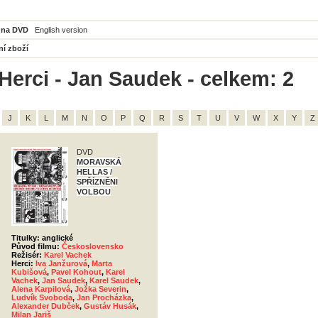
 na DVD
English version
ní zboží
Herci - Jan Saudek - celkem: 2
J
K
L
M
N
O
P
Q
R
S
T
U
V
W
X
Y
Z
DVD
MORAVSKÁ
HELLAS /
SPŘÍZNĚNI
VOLBOU
Titulky: anglické
Původ filmu:
Československo
Režisér:
Karel Vachek
Herci:
Iva Janžurová
,
Marta
Kubišová
,
Pavel Kohout
,
Karel
Vachek
,
Jan Saudek
,
Karel Saudek
,
Alena Karpilová
,
Jožka Severin
,
Ludvík Svoboda
,
Jan Procházka
,
Alexander Dubček
,
Gustáv Husák
,
Milan Jariš