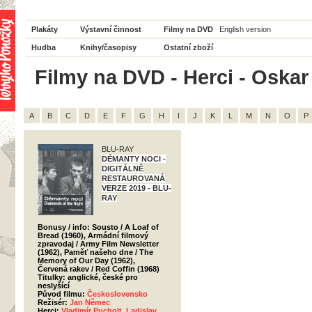
Plakáty
Výstavní činnost
Filmy na DVD
English version
Hudba
Knihy/časopisy
Ostatní zboží
Filmy na DVD - Herci - Oskar 
A
B
C
D
E
F
G
H
I
J
K
L
M
N
O
P
BLU-RAY
DÉMANTY NOCI -
DIGITÁLNĚ
RESTAUROVANÁ
VERZE 2019 - BLU-
RAY
Bonusy / info: Sousto / A Loaf of
Bread (1960), Armádní filmový
zpravodaj / Army Film Newsletter
(1962), Paměť našeho dne / The
Memory of Our Day (1962),
Červená rakev / Red Coffin (1968)
Titulky: anglické, české pro
neslyšící
Původ filmu:
Československo
Režisér:
Jan Němec
Herci:
Vladimír Pucholt
,
Ladislav