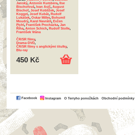
Janský
,
Antonín Kumbera
,
Ilse
Bischofová
,
Ivan Asič
,
August
Bischof
,
Josef Koblížek
,
Josef
Koggel
,
Josef Kubát
,
Rudolf
Lukášek
,
Oskar Miller
,
Bohumil
Moudrý
,
Karel Navrátil
,
Evžen
Pichl
,
František Procházka
,
Jan
Říha
,
Anton Schich
,
Rudolf Stolle
,
František Vrána
ČR/SR filmy
,
Drama-DVD
,
ČR/SR filmy s anglickými titulky
,
Blu-ray
450 Kč
PayPal
Facebook
Instagram
O Terryho ponožkách
Obchodní podmínky