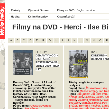
Plakáty
Výstavní činnost
Filmy na DVD
English version
Hudba
Knihy/časopisy
Ostatní zboží
Filmy na DVD - Herci - Ilse B
A
B
C
D
E
F
G
H
I
J
K
L
M
N
O
P
BLU-RAY
DVD
DÉMANTY NOCI -
KONKURS +
DIGITÁLNĚ
DÉMANTY NO
RESTAUROVANÁ
VERZE 2019 - BLU-
RAY
Bonusy / info: Sousto / A Loaf of
Titulky: anglické, české pro
Bread (1960), Armádní filmový
neslyšící
zpravodaj / Army Film Newsletter
Původ filmu:
Československo
(1962), Paměť našeho dne / The
Režisér:
Miloš Forman
,
Jan Ně
Memory of Our Day (1962),
Herci:
Jiří Suchý
,
Jiří Šlitr
,
Věra
Červená rakev / Red Coffin (1968)
Křesadlová
,
Ladislav Jakim
,
Kar
Titulky: anglické, české pro
Mareš
,
Vladimír Hrabánek
,
Pave
neslyšící
Sedláček
,
Markéta Krotká
,
Petr
Původ filmu:
Československo
Brožek
,
Bohumil Paleček
,
Ladis
Režisér:
Jan Němec
Janský
,
Antonín Kumbera
,
Ilse