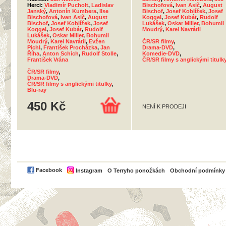
Herci:
Vladimír Pucholt
,
Ladislav
Bischofová
,
Ivan Asič
,
August
Janský
,
Antonín Kumbera
,
Ilse
Bischof
,
Josef Koblížek
,
Josef
Bischofová
,
Ivan Asič
,
August
Koggel
,
Josef Kubát
,
Rudolf
Bischof
,
Josef Koblížek
,
Josef
Lukášek
,
Oskar Miller
,
Bohumil
Koggel
,
Josef Kubát
,
Rudolf
Moudrý
,
Karel Navrátil
Lukášek
,
Oskar Miller
,
Bohumil
Moudrý
,
Karel Navrátil
,
Evžen
ČR/SR filmy
,
Pichl
,
František Procházka
,
Jan
Drama-DVD
,
Říha
,
Anton Schich
,
Rudolf Stolle
,
Komedie-DVD
,
František Vrána
ČR/SR filmy s anglickými titulk
ČR/SR filmy
,
Drama-DVD
,
ČR/SR filmy s anglickými titulky
,
Blu-ray
450 Kč
NENÍ K PRODEJI
PayPal
Facebook
Instagram
O Terryho ponožkách
Obchodní podmínky