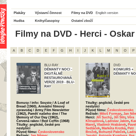
Plakáty
Výstavní činnost
Filmy na DVD
English version
Hudba
Knihy/časopisy
Ostatní zboží
Filmy na DVD - Herci - Oskar 
A
B
C
D
E
F
G
H
I
J
K
L
M
N
O
P
BLU-RAY
DVD
DÉMANTY NOCI -
KONKURS +
DIGITÁLNĚ
DÉMANTY NO
RESTAUROVANÁ
VERZE 2019 - BLU-
RAY
Bonusy / info: Sousto / A Loaf of
Titulky: anglické, české pro
Bread (1960), Armádní filmový
neslyšící
zpravodaj / Army Film Newsletter
Původ filmu:
Československo
(1962), Paměť našeho dne / The
Režisér:
Miloš Forman
,
Jan Ně
Memory of Our Day (1962),
Herci:
Jiří Suchý
,
Jiří Šlitr
,
Věra
Červená rakev / Red Coffin (1968)
Křesadlová
,
Ladislav Jakim
,
Kar
Titulky: anglické, české pro
Mareš
,
Vladimír Hrabánek
,
Pave
neslyšící
Sedláček
,
Markéta Krotká
,
Petr
Původ filmu:
Československo
Brožek
,
Bohumil Paleček
,
Ladis
Režisér:
Jan Němec
Janský
,
Antonín Kumbera
,
Ilse