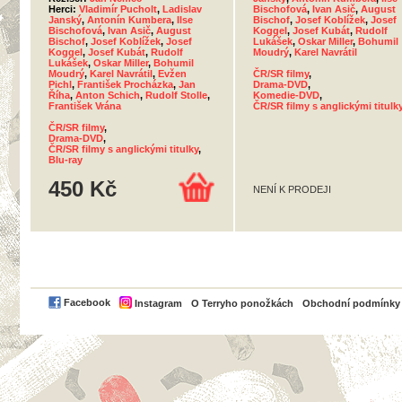
Herci:
Vladimír Pucholt
,
Ladislav
Bischofová
,
Ivan Asič
,
August
Janský
,
Antonín Kumbera
,
Ilse
Bischof
,
Josef Koblížek
,
Josef
Bischofová
,
Ivan Asič
,
August
Koggel
,
Josef Kubát
,
Rudolf
Bischof
,
Josef Koblížek
,
Josef
Lukášek
,
Oskar Miller
,
Bohumil
Koggel
,
Josef Kubát
,
Rudolf
Moudrý
,
Karel Navrátil
Lukášek
,
Oskar Miller
,
Bohumil
Moudrý
,
Karel Navrátil
,
Evžen
ČR/SR filmy
,
Pichl
,
František Procházka
,
Jan
Drama-DVD
,
Říha
,
Anton Schich
,
Rudolf Stolle
,
Komedie-DVD
,
František Vrána
ČR/SR filmy s anglickými titulk
ČR/SR filmy
,
Drama-DVD
,
ČR/SR filmy s anglickými titulky
,
Blu-ray
450 Kč
NENÍ K PRODEJI
PayPal
Facebook
Instagram
O Terryho ponožkách
Obchodní podmínky