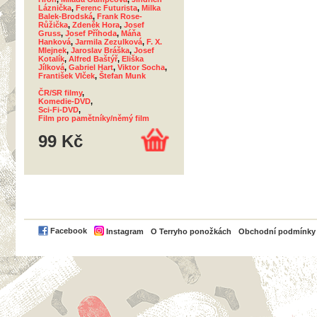
Láznička
,
Ferenc Futurista
,
Milka
Balek-Brodská
,
Frank Rose-
Růžička
,
Zdeněk Hora
,
Josef
Gruss
,
Josef Příhoda
,
Máňa
Hanková
,
Jarmila Zezulková
,
F. X.
Mlejnek
,
Jaroslav Bráška
,
Josef
Kotalík
,
Alfred Baštýř
,
Eliška
Jílková
,
Gabriel Hart
,
Viktor Socha
,
František Vlček
,
Štefan Munk
ČR/SR filmy
,
Komedie-DVD
,
Sci-Fi-DVD
,
Film pro pamětníky/němý film
99 Kč
PayPal
Facebook
Instagram
O Terryho ponožkách
Obchodní podmínky