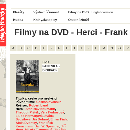
Plakáty
Výstavní činnost
Filmy na DVD
English version
Hudba
Knihy/časopisy
Ostatní zboží
Filmy na DVD - Herci - Frank
A
B
C
D
E
F
G
H
I
J
K
L
M
N
O
P
DVD
PANENKA -
DIGIPACK
Titulky: české pro neslyšící
Původ filmu:
Československo
Režisér:
Robert Land
Herci:
Stanislav Neumann
,
Theodor Pištěk
,
Věra Ferbasová
,
Ljuba Hermanová
,
Světla
Svozilová
,
Jiří Dohnal
,
Eman Fiala
,
Alois Dvorský
,
František
Kreuzmann
,
Jan W. Speerger
,
Jiří
Hron
,
Milada Gampeová
,
Jindřich