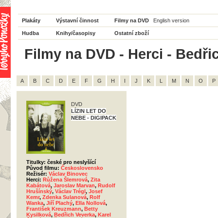
Plakáty
Výstavní činnost
Filmy na DVD
English version
Hudba
Knihy/časopisy
Ostatní zboží
Filmy na DVD - Herci - Bedřic
A
B
C
D
E
F
G
H
I
J
K
L
M
N
O
P
DVD
LÍZIN LET DO
NEBE - DIGIPACK
Titulky: české pro neslyšící
Původ filmu:
Československo
Režisér:
Václav Binovec
Herci:
Růžena Šlemrová
,
Zita
Kabátová
,
Jaroslav Marvan
,
Rudolf
Hrušínský
,
Václav Trégl
,
Josef
Kemr
,
Zdenka Sulanová
,
Rolf
Wanka
,
Jiří Plachý
,
Ella Nollová
,
František Kreuzmann
,
Betty
Kysilková
,
Bedřich Veverka
,
Karel