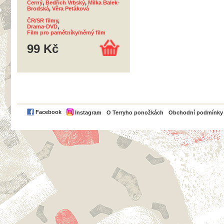
Černý
,
Bedřich Vrbský
,
Milka Balek-
Brodská
,
Věra Petáková
ČR/SR filmy
,
Drama-DVD
,
Film pro pamětníky/němý film
99 Kč
PayPal
Facebook
Instagram
O Terryho ponožkách
Obchodní podmínky