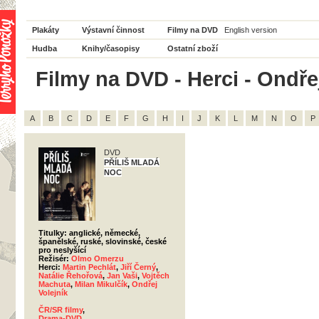
Plakáty
Výstavní činnost
Filmy na DVD
English version
Hudba
Knihy/časopisy
Ostatní zboží
Filmy na DVD - Herci - Ondřej
A
B
C
D
E
F
G
H
I
J
K
L
M
N
O
P
DVD
PŘÍLIŠ MLADÁ
NOC
Titulky: anglické, německé,
španělské, ruské, slovinské, české
pro neslyšící
Režisér:
Olmo Omerzu
Herci:
Martin Pechlát
,
Jiří Černý
,
Natálie Řehořová
,
Jan Vaši
,
Vojtěch
Machuta
,
Milan Mikulčík
,
Ondřej
Volejník
ČR/SR filmy
,
Drama-DVD