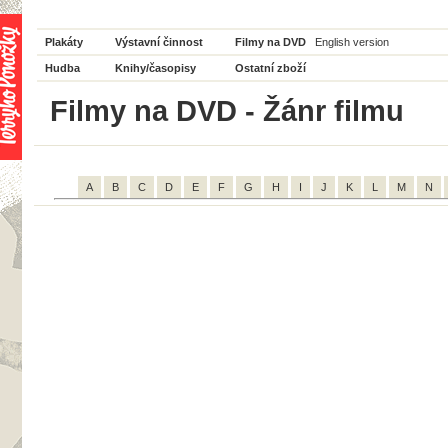
Plakáty
Výstavní činnost
Filmy na DVD
English version
Hudba
Knihy/časopisy
Ostatní zboží
Filmy na DVD - Žánr filmu
A
B
C
D
E
F
G
H
I
J
K
L
M
N