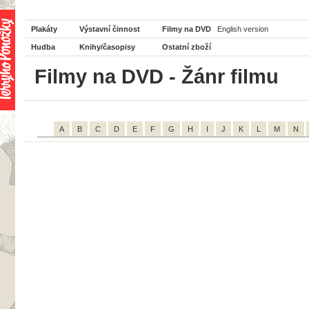
Plakáty
Výstavní činnost
Filmy na DVD
English version
Hudba
Knihy/časopisy
Ostatní zboží
Filmy na DVD - Žánr filmu
A
B
C
D
E
F
G
H
I
J
K
L
M
N