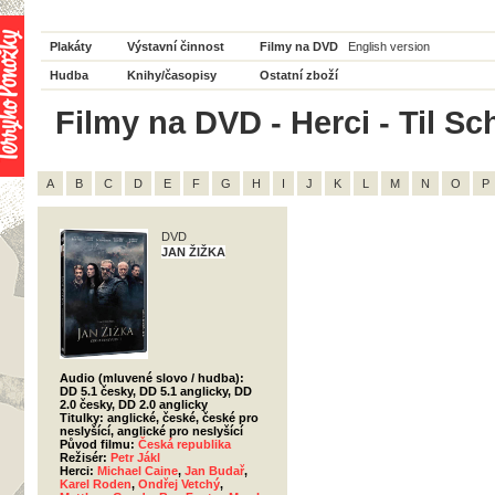
Plakáty
Výstavní činnost
Filmy na DVD
English version
Hudba
Knihy/časopisy
Ostatní zboží
Filmy na DVD - Herci - Til Sc
A
B
C
D
E
F
G
H
I
J
K
L
M
N
O
P
DVD
JAN ŽIŽKA
Audio (mluvené slovo / hudba):
DD 5.1 česky, DD 5.1 anglicky, DD
2.0 česky, DD 2.0 anglicky
Titulky: anglické, české, české pro
neslyšící, anglické pro neslyšící
Původ filmu:
Česká republika
Režisér:
Petr Jákl
Herci:
Michael Caine
,
Jan Budař
,
Karel Roden
,
Ondřej Vetchý
,