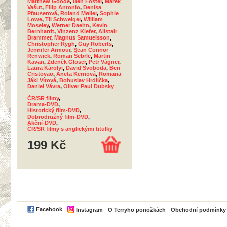
Matthew Goode
,
Ben Foster
,
Marek
Vašut
,
Filip Antonio
,
Denisa
Pfauserová
,
Roland Møller
,
Sophie
Lowe
,
Til Schweiger
,
William
Moseley
,
Werner Daehn
,
Kevin
Bernhardt
,
Vinzenz Kiefer
,
Alistair
Brammer
,
Magnus Samuelsson
,
Christopher Rygh
,
Guy Roberts
,
Jennifer Armour
,
Sean Connor
Renwick
,
Roman Šebrle
,
Martin
Kavan
,
Zdeněk Gloser
,
Petr Vágner
,
Laura Károlyi
,
David Svoboda
,
Ben
Cristovao
,
Aneta Kernová
,
Romana
Jákl Vítová
,
Bohuslav Hrdlička
,
Daniel Vávra
,
Oliver Paul Dubsky
ČR/SR filmy
,
Drama-DVD
,
Historický film-DVD
,
Dobrodružný film-DVD
,
Akční-DVD
,
ČR/SR filmy s anglickými titulky
199 Kč
PayPal
Facebook
Instagram
O Terryho ponožkách
Obchodní podmínky