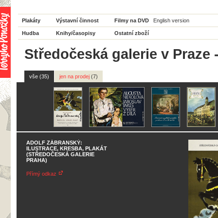
Plakáty
Výstavní činnost
Filmy na DVD
English version
Hudba
Knihy/časopisy
Ostatní zboží
Středočeská galerie v Praze 
vše (35)
jen na prodej
(7)
ADOLF ZÁBRANSKÝ:
ILUSTRACE, KRESBA, PLAKÁT
(STŘEDOČESKÁ GALERIE
PRAHA)
Přímý odkaz