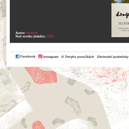
Autor:
Anonym
Rok vzniku plakátu:
1978
PayPal
Facebook
Instagram
O Terryho ponožkách
Obchodní podmínky