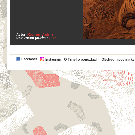
Autor:
Rocman, Vladimír
Rok vzniku plakátu:
1972
PayPal
Facebook
Instagram
O Terryho ponožkách
Obchodní podmínky