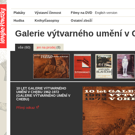
Plakáty
Výstavní činnost
Filmy na DVD
English version
Hudba
Knihy/časopisy
Ostatní zboží
Galerie výtvarného umění v 
vše (60)
jen na prodej
(8)
10 LET GALERIE VÝTVARNÉHO
UMĚNÍ V CHEBU 1962-1972
(GALERIE VÝTVARNÉHO UMĚNÍ V
CHEBU)
Přímý odkaz