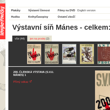
Plakáty
Výstavní činnost
Filmy na DVD
English version
Hudba
Knihy/časopisy
Ostatní zboží
Výstavní síň Mánes - celkem
vše (44)
jen na prodej
(2)
200. ČLENSKÁ VÝSTAVA (S.V.U.
MÁNES) 1
Přímý odkaz