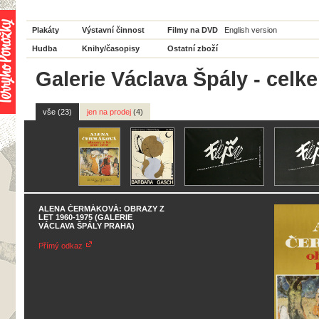
Plakáty
Výstavní činnost
Filmy na DVD
English version
Hudba
Knihy/časopisy
Ostatní zboží
Galerie Václava Špály - celk
vše (23)
jen na prodej
(4)
ALENA ČERMÁKOVÁ: OBRAZY Z
LET 1960-1975 (GALERIE
VÁCLAVA ŠPÁLY PRAHA)
Přímý odkaz