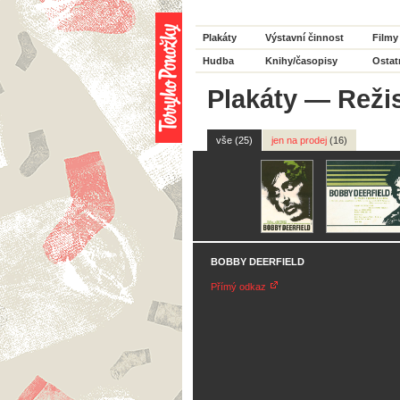
Plakáty
Výstavní činnost
Filmy
Hudba
Knihy/časopisy
Ostat
Plakáty
—
Reži
vše (25)
jen na prodej
(16)
BOBBY DEERFIELD
Přímý odkaz