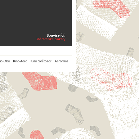
Související:
Sběratelské plakáty
io Oko
Kino Aero
Kino Světozor
Aerofilms