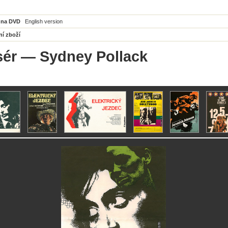
 na DVD
English version
ní zboží
sér
— Sydney Pollack