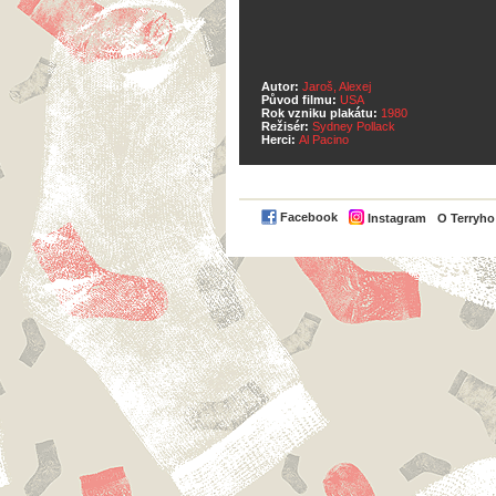
Autor:
Jaroš, Alexej
Původ filmu:
USA
Rok vzniku plakátu:
1980
Režisér:
Sydney Pollack
Herci:
Al Pacino
Facebook
Instagram
O Terryh