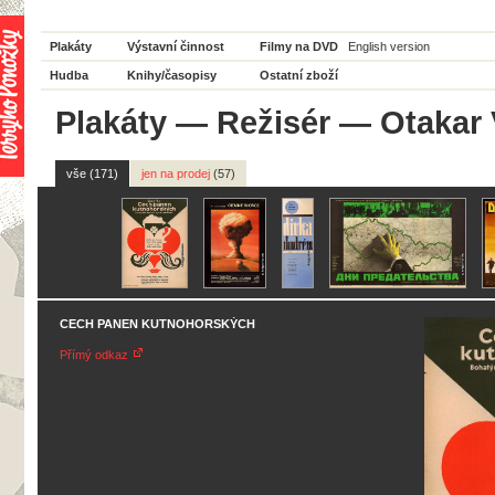
Plakáty
Výstavní činnost
Filmy na DVD
English version
Hudba
Knihy/časopisy
Ostatní zboží
Plakáty
—
Režisér
— Otakar 
vše (171)
jen na prodej
(57)
CECH PANEN KUTNOHORSKÝCH
Přímý odkaz