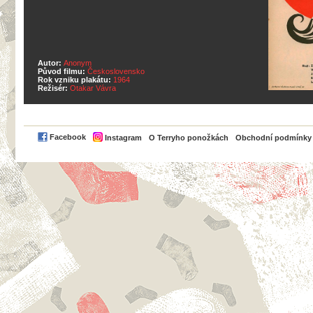
Autor:
Anonym
Původ filmu:
Československo
Rok vzniku plakátu:
1964
Režisér:
Otakar Vávra
PayPal
Facebook
Instagram
O Terryho ponožkách
Obchodní podmínky