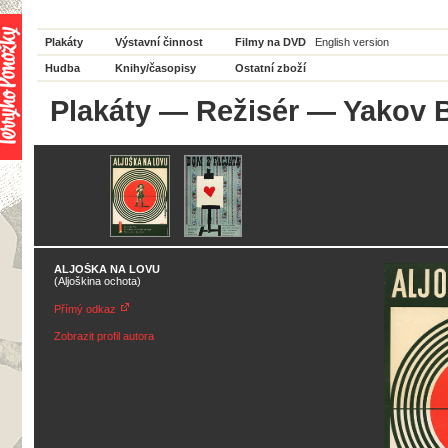
Plakáty
Výstavní činnost
Filmy na DVD
English version
Hudba
Knihy/časopisy
Ostatní zboží
Plakáty
—
Režisér
— Yakov B
ALJOŠKA NA LOVU
(Aljoškina ochota)
Přímý odkaz
Zobrazit profil autora