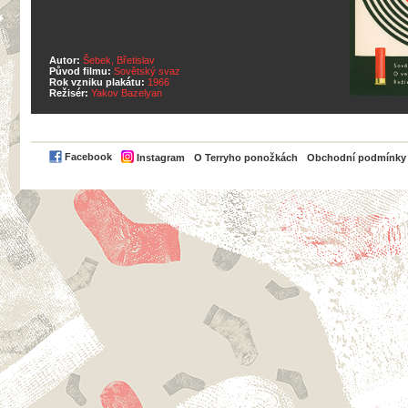
Autor:
Šebek, Břetislav
Původ filmu:
Sovětský svaz
Rok vzniku plakátu:
1966
Režisér:
Yakov Bazelyan
PayPal
Facebook
Instagram
O Terryho ponožkách
Obchodní podmínky