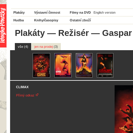
Plakáty
Výstavní činnost
Filmy na DVD
English version
Hudba
Knihy/časopisy
Ostatní zboží
Plakáty
—
Režisér
— Gaspar
vše (4)
jen na prodej
(3)
CLIMAX
Přímý odkaz