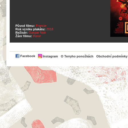
Původ filmu:
Francie
Rok vzniku plakátu:
2018
Režisér:
Gaspar Noé
Žánr filmu:
Horor
PayPal
Facebook
Instagram
O Terryho ponožkách
Obchodní podmínky