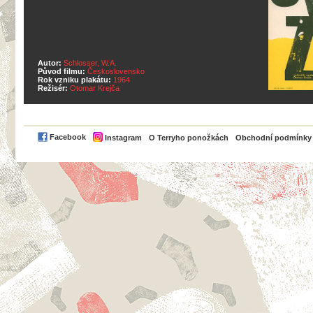
Autor:
Schlosser, W.A.
Původ filmu:
Československo
Rok vzniku plakátu:
1964
Režisér:
Otomar Krejča
PayPal
Facebook
Instagram
O Terryho ponožkách
Obchodní podmínky