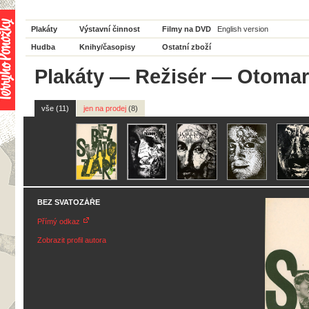
Plakáty
Výstavní činnost
Filmy na DVD
English version
Hudba
Knihy/časopisy
Ostatní zboží
Plakáty
—
Režisér
— Otomar 
vše (11)
jen na prodej
(8)
BEZ SVATOZÁŘE
Přímý odkaz
Zobrazit profil autora