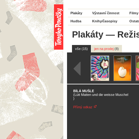
Plakáty
Výstavní činnost
Filmy
Hudba
Knihy/časopisy
Ostat
Plakáty
—
Reži
vše (15)
jen na prodej
(8)
BÍLÁ MUŠLE
(Lütt Matten und die weisse Muschel
)
Přímý odkaz