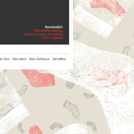
Související:
Sběratelské plakáty
,
Výtvarné znaky a symboly
,
Zvíře v plakátu
io Oko
Kino Aero
Kino Světozor
Aerofilms