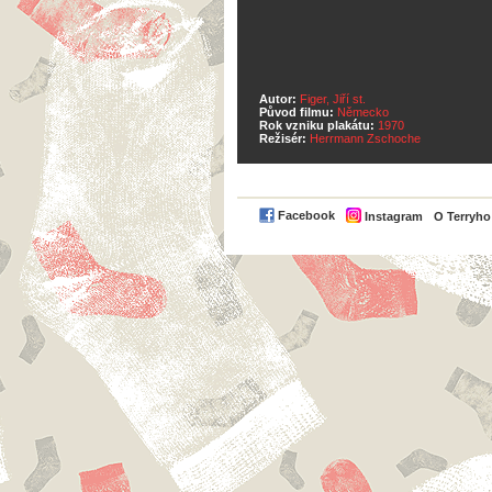
Autor:
Figer, Jiří st.
Původ filmu:
Německo
Rok vzniku plakátu:
1970
Režisér:
Herrmann Zschoche
Facebook
Instagram
O Terryh