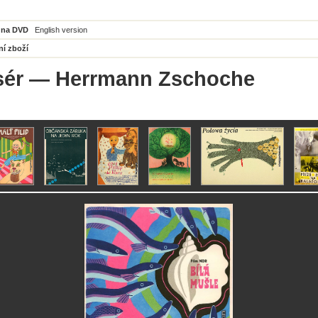
 na DVD
English version
ní zboží
sér
— Herrmann Zschoche