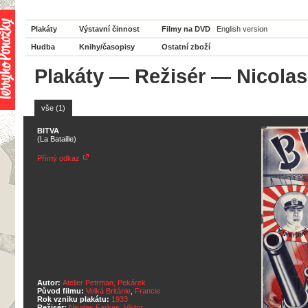
Plakáty
Výstavní činnost
Filmy na DVD
English version
Hudba
Knihy/časopisy
Ostatní zboží
Plakáty
—
Režisér
— Nicolas
vše (1)
BITVA
(La Bataille)
Přímý odkaz
Autor:
Atelier Petrman, Pekárek
Původ filmu:
Velká Británie
,
Francie
Rok vzniku plakátu:
1933
Režisér:
Nicolas Farkas
,
Viktor