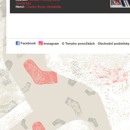
Tourjansky
Herci:
Charles Boyer, Annabella,
PayPal
Facebook
Instagram
O Terryho ponožkách
Obchodní podmínky