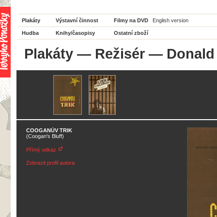
Plakáty
Výstavní činnost
Filmy na DVD
English version
Hudba
Knihy/časopisy
Ostatní zboží
Plakáty
—
Režisér
— Donald 
COOGANŮV TRIK
(Coogan's Bluff)
Přímý odkaz
Zobrazit profil autora