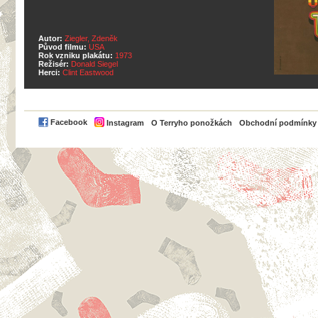
Autor:
Ziegler, Zdeněk
Původ filmu:
USA
Rok vzniku plakátu:
1973
Režisér:
Donald Siegel
Herci:
Clint Eastwood
PayPal
Facebook
Instagram
O Terryho ponožkách
Obchodní podmínky