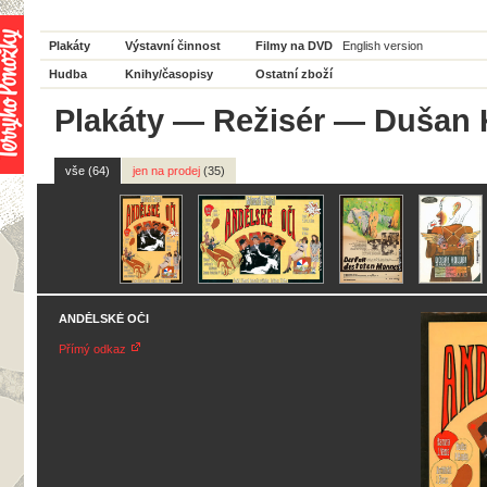
Plakáty
Výstavní činnost
Filmy na DVD
English version
Hudba
Knihy/časopisy
Ostatní zboží
Plakáty
—
Režisér
— Dušan K
vše (64)
jen na prodej
(35)
ANDĚLSKÉ OČI
Přímý odkaz