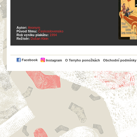
Autor:
Anonym
Původ filmu:
Československo
Rok vzniku plakátu:
1994
Režisér:
Dušan Klein
PayPal
Facebook
Instagram
O Terryho ponožkách
Obchodní podmínky