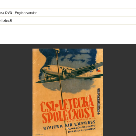
 na DVD
English version
ní zboží