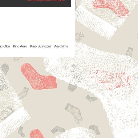
io Oko
Kino Aero
Kino Světozor
Aerofilms