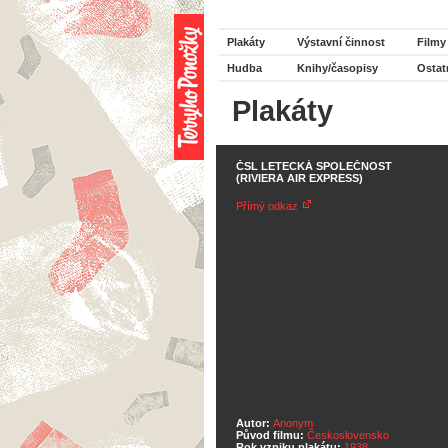
Plakáty
Výstavní činnost
Filmy
Hudba
Knihy/časopisy
Ostat
Plakáty
ČSL LETECKÁ SPOLEČNOST
(RIVIERA AIR EXPRESS)
Přímý odkaz
Autor:
Anonym
Původ filmu:
Československo
Rok vzniku plakátu:
1938