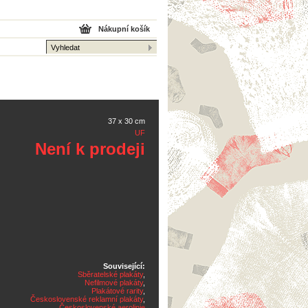
Nákupní košík
37 x 30 cm
UF
Není k prodeji
Související:
Sběratelské plakáty
,
Nefilmové plakáty
,
Plakátové rarity
,
Československé reklamní plakáty
,
Československé aerolinie