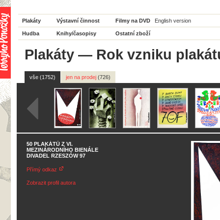
Plakáty
Výstavní činnost
Filmy na DVD
English version
Hudba
Knihy/časopisy
Ostatní zboží
Plakáty
—
Rok vzniku plakát
vše (1752)
jen na prodej
(726)
50 PLAKÁTŮ Z VI.
MEZINÁRODNÍHO BIENÁLE
DIVADEL RZESZÓW 97
Přímý odkaz
Zobrazit profil autora