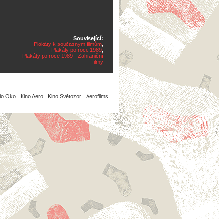
Související:
Plakáty k současným filmům
,
Plakáty po roce 1989
,
Plakáty po roce 1989 - Zahraniční
filmy
io Oko
Kino Aero
Kino Světozor
Aerofilms