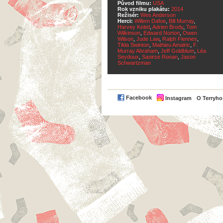
Původ filmu:
USA
Rok vzniku plakátu:
2014
Režisér:
Wes Anderson
Herci:
Willem Dafoe
,
Bill Murray
,
Harvey Keitel
,
Adrien Brody
,
Tom
Wilkinson
,
Edward Norton
,
Owen
Wilson
,
Jude Law
,
Ralph Fiennes
,
Tilda Swinton
,
Mathieu Amalric
,
F.
Murray Abraham
,
Jeff Goldblum
,
Léa
Seydoux
,
Saoirse Ronan
,
Jason
Schwartzman
Facebook
Instagram
O Terryh