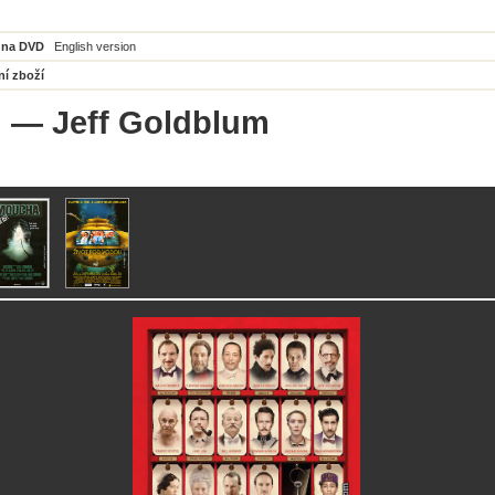
 na DVD
English version
ní zboží
i
— Jeff Goldblum