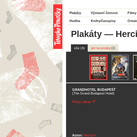
Plakáty
Výstavní činnost
Filmy
Hudba
Knihy/časopisy
Ostat
Plakáty
—
Herc
vše (4)
jen na prodej
(2)
GRANDHOTEL BUDAPEŠŤ
(The Grand Budapest Hotel)
Přímý odkaz
Autor:
Anonym