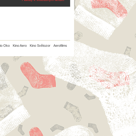
io Oko
Kino Aero
Kino Světozor
Aerofilms