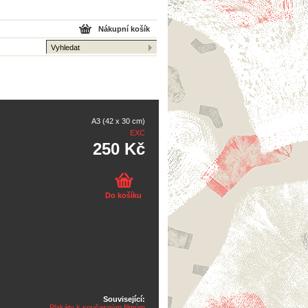
Nákupní košík
A3 (42 x 30 cm)
EXC
250 Kč
Do košíku
Související:
Plakáty k současným filmům