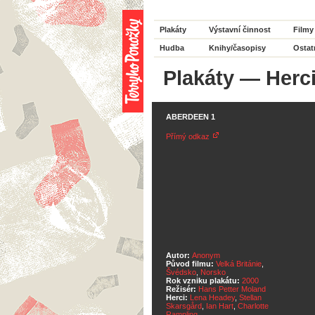
Plakáty
Výstavní činnost
Filmy
Hudba
Knihy/časopisy
Ostat
Plakáty
—
Herc
ABERDEEN 1
Přímý odkaz
Autor:
Anonym
Původ filmu:
Velká Británie
,
Švédsko
,
Norsko
Rok vzniku plakátu:
2000
Režisér:
Hans Petter Moland
Herci:
Lena Headey
,
Stellan
Skarsgård
,
Ian Hart
,
Charlotte
Rampling