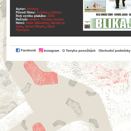
Autor:
Anonym
Původ filmu:
Švédsko
,
Dánsko
Rok vzniku plakátu:
2000
Režisér:
Anders Thomas Jensen
Herci:
Mads Mikkelsen
,
Nikolaj Lie
Kaas
,
Søren Pilmark
,
Ulrich
Thomsen
PayPal
Facebook
Instagram
O Terryho ponožkách
Obchodní podmínky