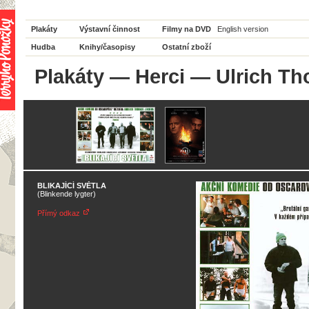
Plakáty
Výstavní činnost
Filmy na DVD
English version
Hudba
Knihy/časopisy
Ostatní zboží
Plakáty
—
Herci
— Ulrich T
BLIKAJÍCÍ SVĚTLA
(Blinkende lygter)
Přímý odkaz