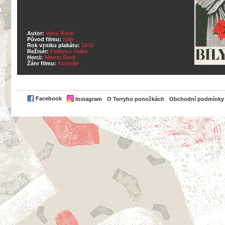
Autor:
Vaca, Karel
Původ filmu:
Itálie
Rok vzniku plakátu:
1970
Režisér:
Federico Fellini
Herci:
Alberto Sordi
Žánr filmu:
Komedie
PayPal
Facebook
Instagram
O Terryho ponožkách
Obchodní podmínky