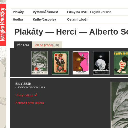
Plakáty
Výstavní činnost
Filmy na DVD
English version
Hudba
Knihy/časopisy
Ostatní zboží
Plakáty
—
Herci
— Alberto S
vše (26)
jen na prodej
(20)
BÍLÝ ŠEJK
(Sceicco bianco, Lo )
Přímý odkaz
Zobrazit profil autora