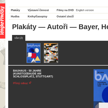
Plakáty
Výstavní činnost
Filmy na DVD
English version
Hudba
Knihy/časopisy
Ostatní zboží
Plakáty
—
Autoři
— Bayer, He
vše (2)
BAUHAUS - 50 JAHRE
(KUNSTGEBAUDE AM
SCHLOSSPLATZ, STUTTGART)
Přímý odkaz