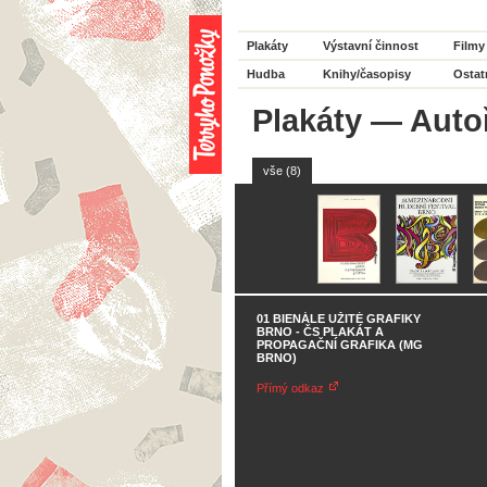
Plakáty
Výstavní činnost
Filmy
Hudba
Knihy/časopisy
Ostat
Plakáty
—
Auto
vše (8)
01 BIENÁLE UŽITÉ GRAFIKY
BRNO - ČS PLAKÁT A
PROPAGAČNÍ GRAFIKA (MG
BRNO)
Přímý odkaz