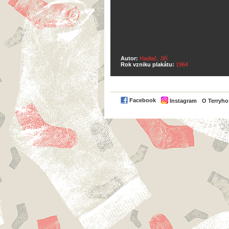
Autor:
Hadlač, Jiří
Rok vzniku plakátu:
1964
Facebook
Instagram
O Terryh