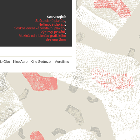
Související:
Sběratelské plakáty
,
Nefilmové plakáty
,
Československé výstavní plakáty
,
Výstavy plakátů
,
Mezinárodní bienále grafického
designu Brno
io Oko
Kino Aero
Kino Světozor
Aerofilms